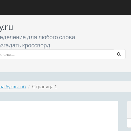
y.ru
еделение для любого слова
згадать кроссворд
на буквы юб
Страница 1