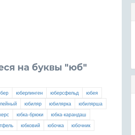
ся на буквы "юб"
бер
юберлинген
юберсфельд
юбея
лейный
юбиляр
юбилярка
юбилярша
керс
юбка-брюки
юбка-карандаш
тфель
юбковий
юбочка
юбочник