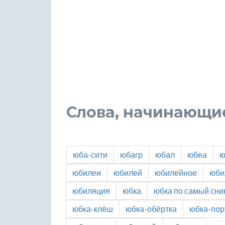
Слова, начинающие
юба-сити
юбагр
юбал
юбеа
ю
юбилеи
юбилей
юбилейное
юби
юбиляция
юбка
юбка по самый сни
юбка-клёш
юбка-обёртка
юбка-пор