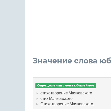
Значение слова ю
Определения слова юбилейное
стихотворение Маяковского
стих Маяковского
Стихотворение Маяковского.