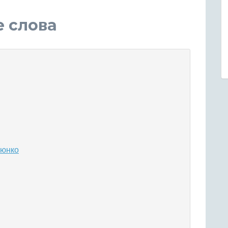
е слова
 юнко