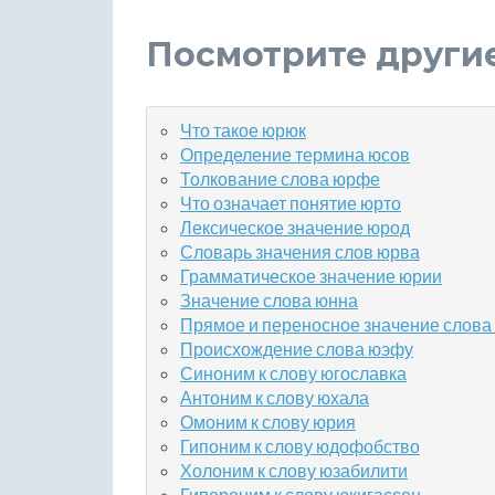
Посмотрите други
Что такое юрюк
Определение термина юсов
Толкование слова юрфе
Что означает понятие юрто
Лексическое значение юрод
Словарь значения слов юрва
Грамматическое значение юрии
Значение слова юнна
Прямое и переносное значение слова
Происхождение слова юэфу
Синоним к слову югославка
Антоним к слову юхала
Омоним к слову юрия
Гипоним к слову юдофобство
Холоним к слову юзабилити
Гипероним к слову юкигассен