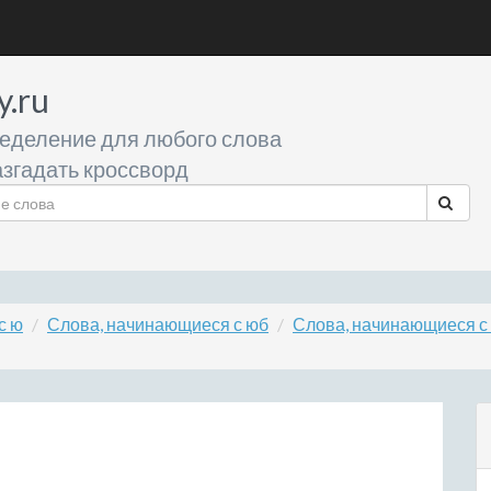
y.ru
еделение для любого слова
згадать кроссворд
с ю
Слова, начинающиеся с юб
Слова, начинающиеся с