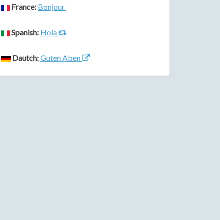
France:
Bonjour
Spanish:
Hola
Dautch:
Guten Aben