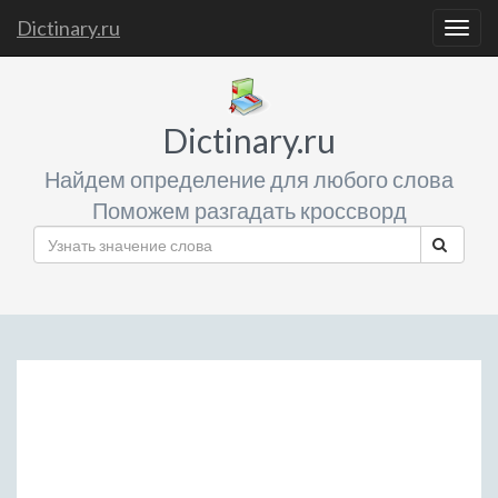
Dictinary.ru
Togg
navig
Dictinary.ru
Найдем определение для любого слова
Поможем разгадать кроссворд