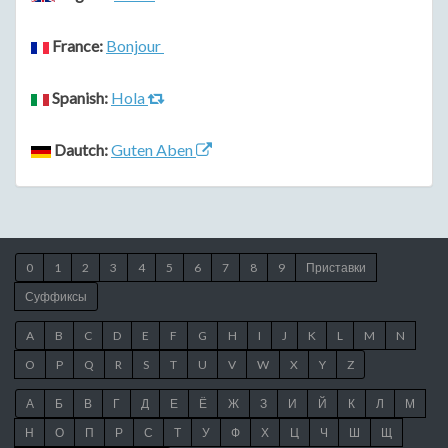
France:
Bonjour
Spanish:
Hola
Dautch:
Guten Aben
0
1
2
3
4
5
6
7
8
9
Приставки
Суффиксы
A
B
C
D
E
F
G
H
I
J
K
L
M
N
O
P
Q
R
S
T
U
V
W
X
Y
Z
А
Б
В
Г
Д
Е
Ё
Ж
З
И
Й
К
Л
М
Н
О
П
Р
С
Т
У
Ф
Х
Ц
Ч
Ш
Щ