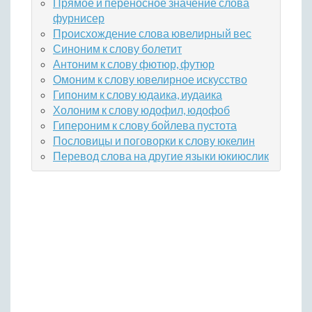
Прямое и переносное значение слова
фурнисер
Происхождение слова ювелирный вес
Синоним к слову болетит
Антоним к слову фютюр, футюр
Омоним к слову ювелирное искусство
Гипоним к слову юдаика, иудаика
Холоним к слову юдофил, юдофоб
Гипероним к слову бойлева пустота
Пословицы и поговорки к слову юкелин
Перевод слова на другие языки юкиюслик