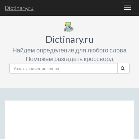
Dictinary.ru
Togg
navig
Dictinary.ru
Найдем определение для любого слова
Поможем разгадать кроссворд