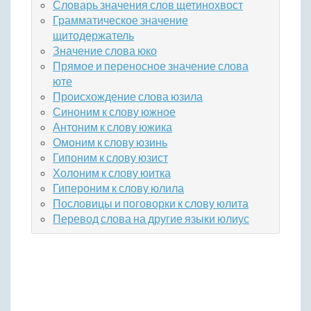
Словарь значения слов щетинохвост
Грамматическое значение
щитодержатель
Значение слова юко
Прямое и переносное значение слова
юте
Происхождение слова юзила
Синоним к слову южное
Антоним к слову южика
Омоним к слову юзинь
Гипоним к слову юзист
Холоним к слову юитка
Гипероним к слову юлила
Пословицы и поговорки к слову юлита
Перевод слова на другие языки юлиус