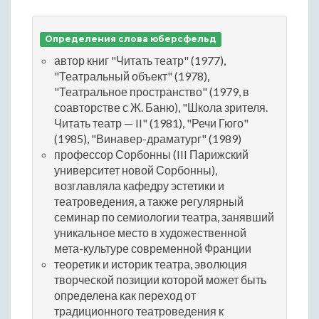
Определения слова юберсфельд
автор книг "Читать театр" (1977),
"Театральный объект" (1978),
"Театральное пространство" (1979, в
соавторстве с Ж. Баню), "Школа зрителя.
Читать театр — II" (1981), "Речи Гюго"
(1985), "Винавер-драматург" (1989)
профессор Сорбонны (III Парижский
университет новой Сорбонны),
возглавляла кафедру эстетики и
театроведения, а также регулярный
семинар по семиологии театра, занявший
уникальное место в художественной
мета-культуре современной Франции
теоретик и историк театра, эволюция
творческой позиции которой может быть
определена как переход от
традиционного театроведения к