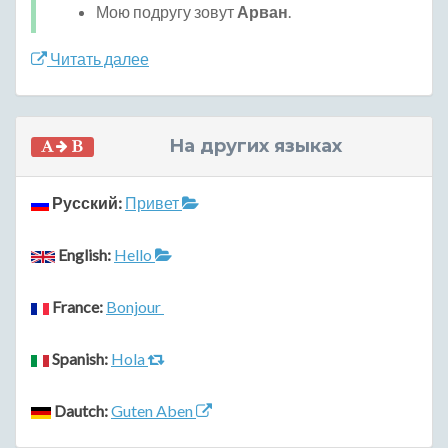
Мою подругу зовут
Арван
.
Читать далее
На других языках
Русский:
Привет
English:
Hello
France:
Bonjour
Spanish:
Hola
Dautch:
Guten Aben