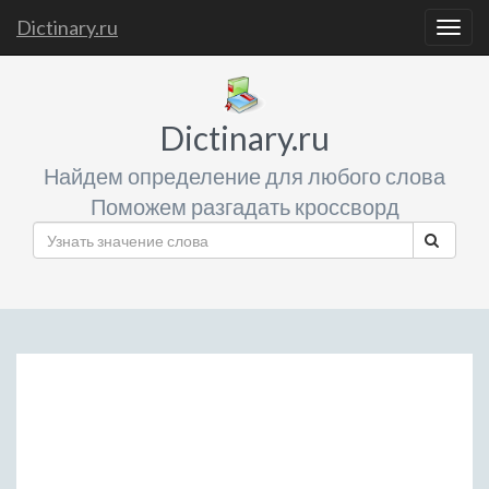
Dictinary.ru
Togg
navig
Dictinary.ru
Найдем определение для любого слова
Поможем разгадать кроссворд