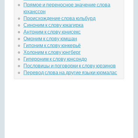
Прямое и переносное значение слова
юханссон
Происхождение слова юльбурд
Синоним к слову юкагирка
Антоним к слову юнисекс
Омоним к слову юмшан
Гипоним к слову юнкерьё
Холоним к слову юнгберг
Гипероним к слову юнсондо
Пословицы и поговорки к слову юрзинов
Перевод слова на другие языки юрмалас