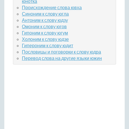
юнотка
Происхождение слова ювха
Синоним к слову югла
Антоним к слову юдзу
Омоним к слову югов
Гипоним к слову югум
Холоним к слову юдзе
Гипероним к слову юдит
Пословицы и поговорки к слову юдра
Перевод слова на другие языки южин