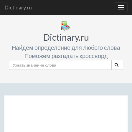
Dictinary.ru
Togg
navig
Dictinary.ru
Найдем определение для любого слова
Поможем разгадать кроссворд