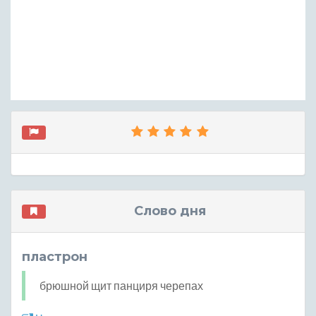
Слово дня
пластрон
брюшной щит панциря черепах