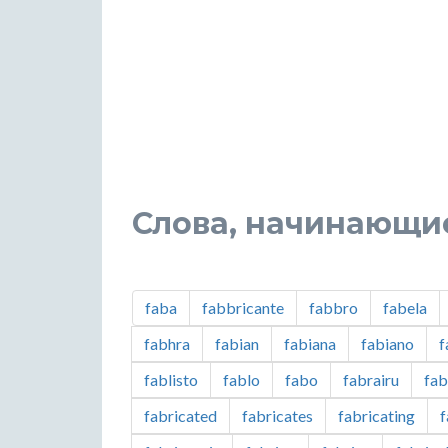
Слова, начинающие
faba
fabbricante
fabbro
fabela
fabhra
fabian
fabiana
fabiano
f
fablisto
fablo
fabo
fabrairu
fab
fabricated
fabricates
fabricating
f