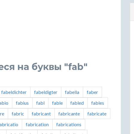
ся на буквы "fab"
fabeldichter
fabeldigter
fabella
faber
abio
fabius
fabl
fable
fabled
fables
re
fabric
fabricant
fabricante
fabricate
abricatio
fabrication
fabrications