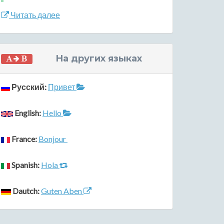
Читать далее
На других языках
Русский:
Привет
English:
Hello
France:
Bonjour
Spanish:
Hola
Dautch:
Guten Aben