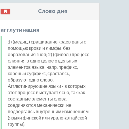
Слово дня
агглутинация
1) (медиц.) сращивание краев раны с
помощью крови и лимфы, без
образования гноя; 2) (филол.) процесс
слияния в одно целое отдельных
элементов языка: напр. префикс,
корень и суффикс, срастаясь,
образуют одно слово.
Агглютинирующие языки - в которых
этот процесс выступает ясно, так как
составные элементы слова
соединяются механически, не
подвергаясь внутренним изменениям
(языки финской или урало-алтайской
группы).