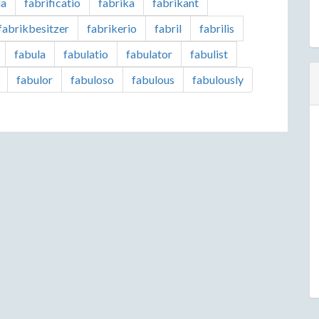
la
fabrificatio
fabrika
fabrikant
fabrikbesitzer
fabrikerio
fabril
fabrilis
fabula
fabulatio
fabulator
fabulist
fabulor
fabuloso
fabulous
fabulously