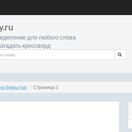
y.ru
еделение для любого слова
згадать кроссворд
на буквы fab
Страница 1