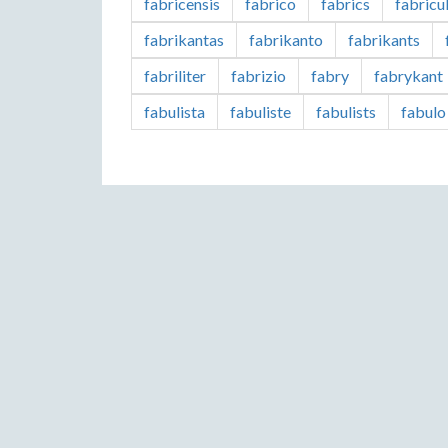
fabricensis
fabrico
fabrics
fabricu
fabrikantas
fabrikanto
fabrikants
fabriliter
fabrizio
fabry
fabrykant
fabulista
fabuliste
fabulists
fabulo