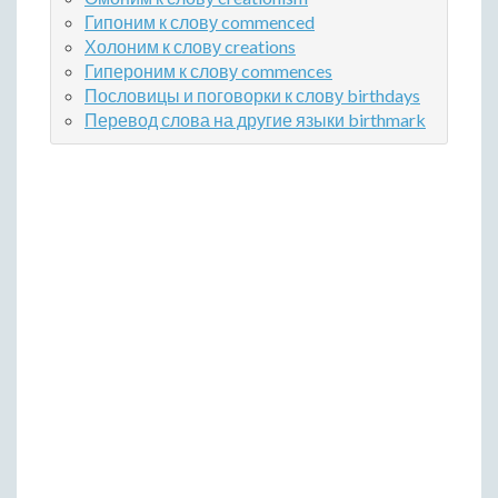
Гипоним к слову commenced
Холоним к слову creations
Гипероним к слову commences
Пословицы и поговорки к слову birthdays
Перевод слова на другие языки birthmark