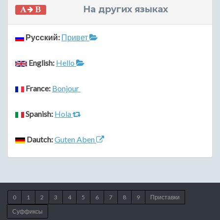
На других языках
Русский:
Привет
English:
Hello
France:
Bonjour
Spanish:
Hola
Dautch:
Guten Aben
0
1
2
3
4
5
6
7
8
9
Приставки
Суффиксы