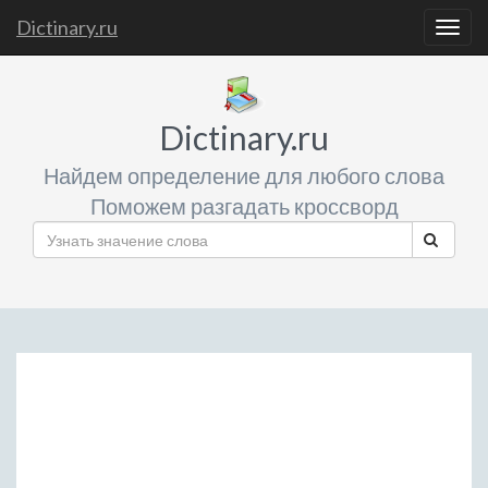
Dictinary.ru
Togg
navig
Dictinary.ru
Найдем определение для любого слова
Поможем разгадать кроссворд