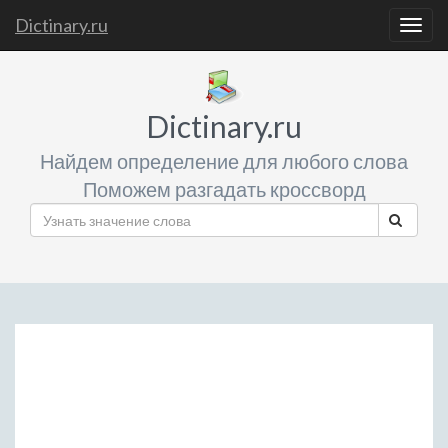
Dictinary.ru
Togg
navig
Dictinary.ru
Найдем определение для любого слова
Поможем разгадать кроссворд