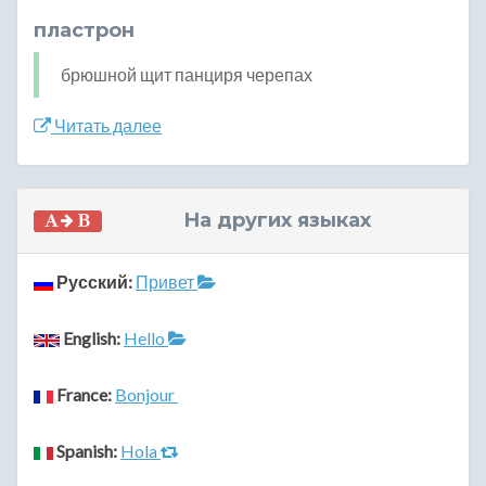
пластрон
брюшной щит панциря черепах
Читать далее
На других языках
Русский:
Привет
English:
Hello
France:
Bonjour
Spanish:
Hola