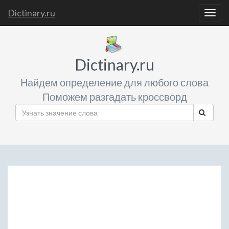
Dictinary.ru
Togg
navig
Dictinary.ru
Найдем определение для любого слова
Поможем разгадать кроссворд