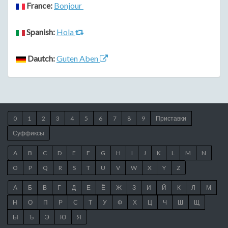
France:
Bonjour
Spanish:
Hola
Dautch:
Guten Aben
0
1
2
3
4
5
6
7
8
9
Приставки
Суффиксы
A
B
C
D
E
F
G
H
I
J
K
L
M
N
O
P
Q
R
S
T
U
V
W
X
Y
Z
А
Б
В
Г
Д
Е
Ё
Ж
З
И
Й
К
Л
М
Н
О
П
Р
С
Т
У
Ф
Х
Ц
Ч
Ш
Щ
Ы
Ъ
Э
Ю
Я