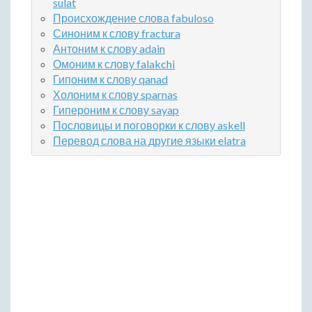
sulat
Происхождение слова fabuloso
Синоним к слову fractura
Антоним к слову adain
Омоним к слову falakchi
Гипоним к слову qanad
Холоним к слову sparnas
Гипероним к слову sayap
Пословицы и поговорки к слову askell
Перевод слова на другие языки elatra