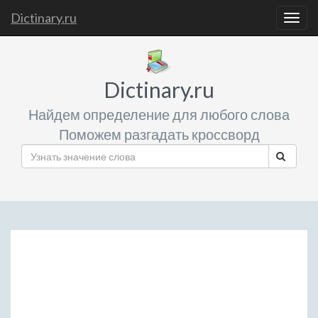
Dictinary.ru
Togg
navig
Dictinary.ru
Найдем определение для любого слова
Поможем разгадать кроссворд