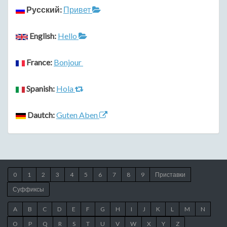
Русский:
Привет
English:
Hello
France:
Bonjour
Spanish:
Hola
Dautch:
Guten Aben
0
1
2
3
4
5
6
7
8
9
Приставки
Суффиксы
A
B
C
D
E
F
G
H
I
J
K
L
M
N
O
P
Q
R
S
T
U
V
W
X
Y
Z