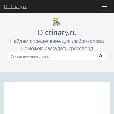
Dictinary.ru
Togg
navig
Dictinary.ru
Найдем определение для любого слова
Поможем разгадать кроссворд