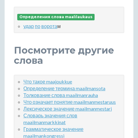
Определения слова maalilaukaus
удар
по
ворота
м
Посмотрите другие
слова
Что такое maajoukkue
Определение термина maailmansota
Толкование слова maailmanrauha
Что означает понятие maailmanmestaruus
Лексическое значение maailmanmestari
Словарь значения слов
maailmanmarkkinat
Грамматическое значение
maailmankongressi