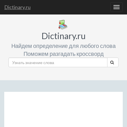
Dictinary.ru
Togg
navig
Dictinary.ru
Найдем определение для любого слова
Поможем разгадать кроссворд