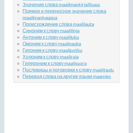
Значение слова maailmankirjallisuus
Прямое и переносное значение слова
maailmankauppa
Происхождение слова maalilauta
Синоним к слову maalilinja
Антоним к слову maaliluku
Омоним к слову maalinauha
Гипоним к слову maalipotku
Холоним к слову maaliraja
Гипероним к слову maalisuora
Пословицы и поговорки к слову maalitaulu
Перевод слова на другие языки maamies