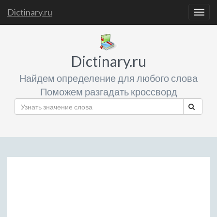
Dictinary.ru
Togg
navig
Dictinary.ru
Найдем определение для любого слова
Поможем разгадать кроссворд