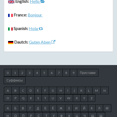
English:
Hello
France:
Bonjour
Spanish:
Hola
Dautch:
Guten Aben
0
1
2
3
4
5
6
7
8
9
Приставки
Суффиксы
A
B
C
D
E
F
G
H
I
J
K
L
M
N
O
P
Q
R
S
T
U
V
W
X
Y
Z
А
Б
В
Г
Д
Е
Ё
Ж
З
И
Й
К
Л
М
Н
О
П
Р
С
Т
У
Ф
Х
Ц
Ч
Ш
Щ