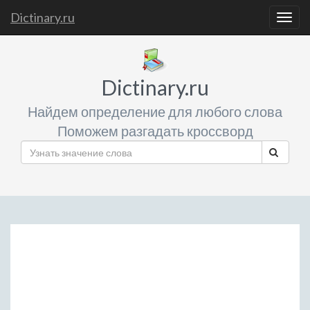
Dictinary.ru
Togg
navig
Dictinary.ru
Найдем определение для любого слова
Поможем разгадать кроссворд