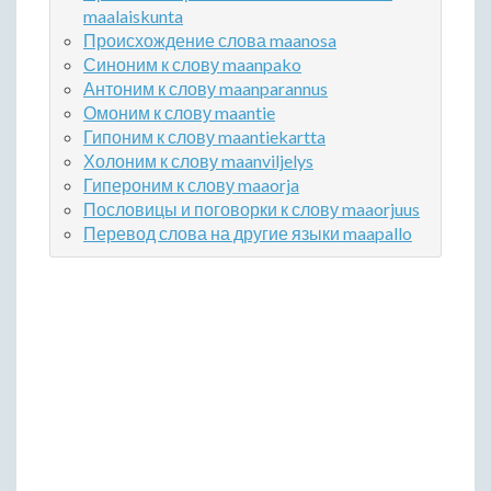
maalaiskunta
Происхождение слова maanosa
Синоним к слову maanpako
Антоним к слову maanparannus
Омоним к слову maantie
Гипоним к слову maantiekartta
Холоним к слову maanviljelys
Гипероним к слову maaorja
Пословицы и поговорки к слову maaorjuus
Перевод слова на другие языки maapallo