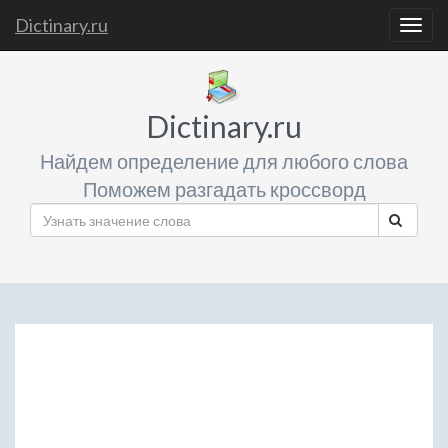
Dictinary.ru
Togg
navig
Dictinary.ru
Найдем определение для любого слова
Поможем разгадать кроссворд