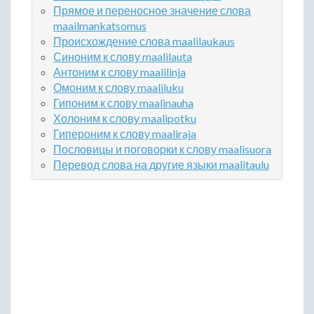
Прямое и переносное значение слова
maailmankatsomus
Происхождение слова maalilaukaus
Синоним к слову maalilauta
Антоним к слову maalilinja
Омоним к слову maaliluku
Гипоним к слову maalinauha
Холоним к слову maalipotku
Гипероним к слову maaliraja
Пословицы и поговорки к слову maalisuora
Перевод слова на другие языки maalitaulu