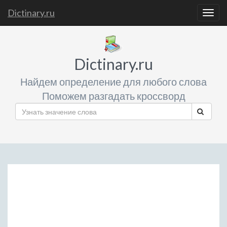
Dictinary.ru
Togg
navig
Dictinary.ru
Найдем определение для любого слова
Поможем разгадать кроссворд