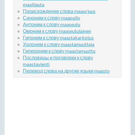
maalilauta
Происхождение слова maaorjuus
Синоним к слову maapallo
Антоним к слову maaseutu
Омоним к слову maaseutulainen
Гипоним к слову maastakarkotus
Холоним к слову maastamuuttaja
Гипероним к слову maastamuutto
Пословицы и поговорки к слову
maastavienti
Перевод слова на другие языки maasto