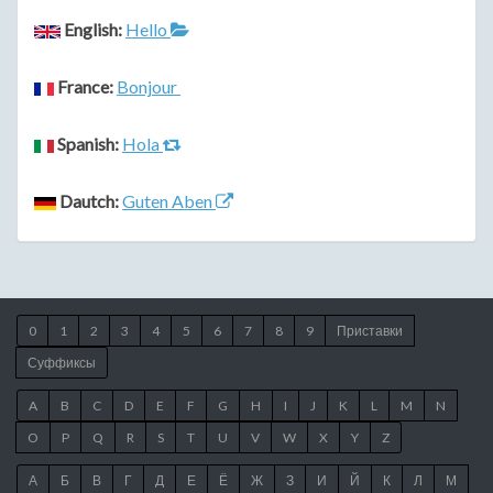
English:
Hello
France:
Bonjour
Spanish:
Hola
Dautch:
Guten Aben
0
1
2
3
4
5
6
7
8
9
Приставки
Суффиксы
A
B
C
D
E
F
G
H
I
J
K
L
M
N
O
P
Q
R
S
T
U
V
W
X
Y
Z
А
Б
В
Г
Д
Е
Ё
Ж
З
И
Й
К
Л
М