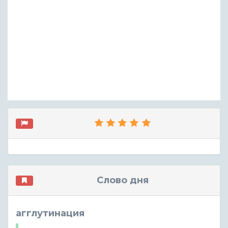
Слово дня
агглутинация