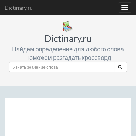
Dictinary.ru
Togg
navig
Dictinary.ru
Найдем определение для любого слова
Поможем разгадать кроссворд