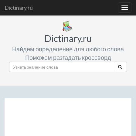
Dictinary.ru
Togg
navig
Dictinary.ru
Найдем определение для любого слова
Поможем разгадать кроссворд