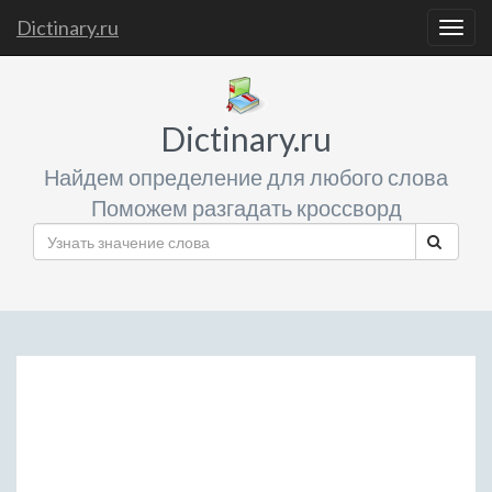
Dictinary.ru
Togg
navig
Dictinary.ru
Найдем определение для любого слова
Поможем разгадать кроссворд