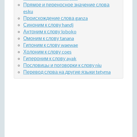
Прямое и переносное значение слова
esku
Происхождение слова ganza
Синоним к слову handj
Антоним к слову loboko
Омоним к слову tanana
Гипоним к слову waewae
Холоним к слову coes
Гипероним к слову ayak
Пословицы и поговорки к слову niu
Перевод слова на другие языки tetyma