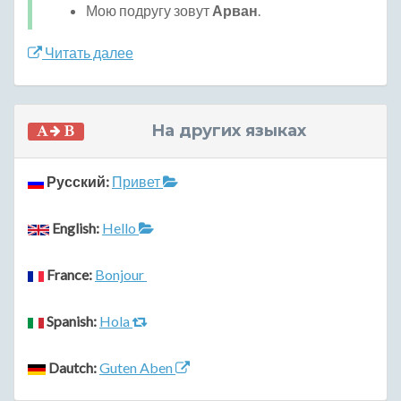
Мою подругу зовут
Арван
.
Читать далее
На других языках
Русский:
Привет
English:
Hello
France:
Bonjour
Spanish:
Hola
Dautch:
Guten Aben