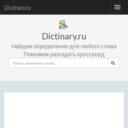
Dictinary.ru
Togg
navig
Dictinary.ru
Найдем определение для любого слова
Поможем разгадать кроссворд