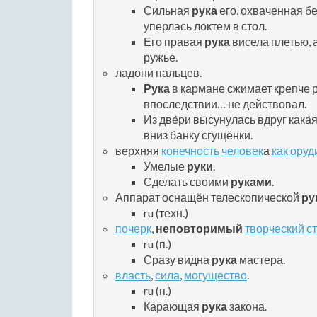
Сильная
рука
его, охваченная б
уперлась локтем в стол.
Его правая
рука
висела плетью, 
ружье.
ладони пальцев.
Рука
в кармане сжимает крепче р
впоследствии… не действовал.
Из две́ри вы́сунулась вдруг кака́
вниз ба́нку сгущёнки.
верхняя
конечность
человек
а
как
оруд
Умелые
руки
.
Сделать своими
руками
.
Аппарат оснащён телескопической
ру
ru (техн.)
почерк
,
неповторимый
творческий
с
ru (п.)
Сразу видна
рука
мастера.
власть
,
сила
,
могущество
.
ru (п.)
Карающая
рука
закона.