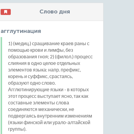
Слово дня
агглутинация
1) (медиц.) сращивание краев раны с
помощью крови и лимфы, без
образования гноя; 2) (филол.) процесс
слияния в одно целое отдельных
элементов языка: напр. префикс,
корень и суффикс, срастаясь,
образуют одно слово.
Агглютинирующие языки - в которых
этот процесс выступает ясно, так как
составные элементы слова
соединяются механически, не
подвергаясь внутренним изменениям
(языки финской или урало-алтайской
группы).