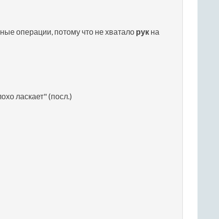
ные операции, потому что не хватало
рук
на
лохо ласкает" (посл.)