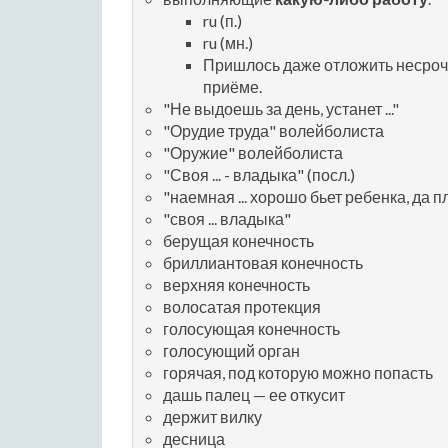
ru (п.)
ru (мн.)
Пришлось даже отложить несроч
приёме.
"Не выдоешь за день, устанет ..."
"Орудие труда" волейболиста
"Оружие" волейболиста
"Своя ... - владыка" (посл.)
"наемная ... хорошо бьет ребенка, да п
"своя ... владыка"
берущая конечность
бриллиантовая конечность
верхняя конечность
волосатая протекция
голосующая конечность
голосующий орган
горячая, под которую можно попасть
дашь палец — ее откусит
держит вилку
десница