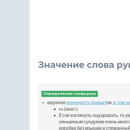
Значение слова ру
Определения слова рука
верхняя
конечность
примат
ов,
в том ч
ru (анат.)
Если взглянуть под кровать, то 
нянькиным сундуком очень много 
коробка без крышки и сломанный