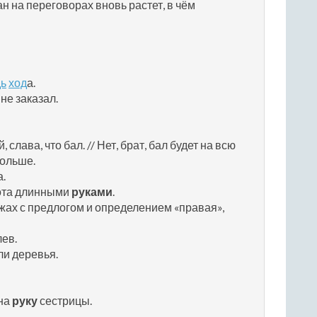
н на переговорах вновь растет, в чём
дь
ход
а.
не заказал.
, слава, что бал. // Нет, брат, бал будет на всю
больше.
а.
ота длинными
руками
.
жах с предлогом и определением «правая»,
лев.
ли деревья.
 на
руку
сестрицы.