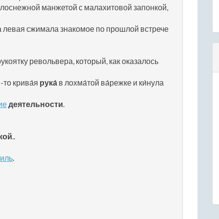
елоснежной манжетой с малахитовой запонкой,
а левая сжимала знакомое по прошлой встрече
укоятку револьвера, который, как оказалось
я-то крива́я
рука́
в лохма́той ва́режке и ки́нула
ие
деятельности
.
кой
..
тиль
.