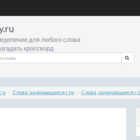
y.ru
еделение для любого слова
згадать кроссворд
с р
Слова, начинающиеся с ру
Слова, начинающиеся с 