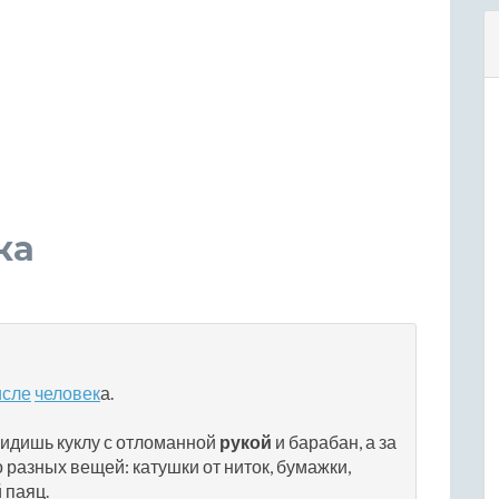
ка
исле
человек
а.
увидишь куклу с отломанной
рукой
и барабан, а за
разных вещей: катушки от ниток, бумажки,
 паяц.