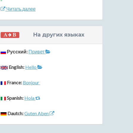
Читать далее
На других языках
Русский:
Привет
English:
Hello
France:
Bonjour
Spanish:
Hola
Dautch:
Guten Aben