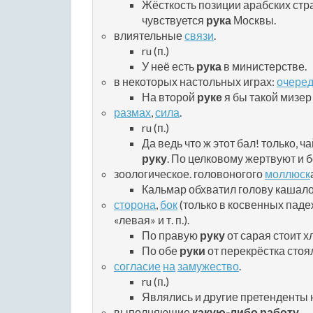
Жёсткость позиции арабских стра
чувствуется
рука
Москвы.
влиятельные
связи
.
ru (п.)
У неё есть
рука
в министерстве.
в некоторых настольных играх:
очере
На второй
руке
я бы такой мизер 
размах
,
сила
.
ru (п.)
Да ведь что ж этот бал! только, чай
руку
. По целковому жертвуют и 
зоологическое. головоногого
моллюск
Кальмар обхватил голову кашал
сторона
,
бок
(только в косвенных паде
«левая» и т. п.).
По правую
руку
от сарая стоит х
По обе
руки
от перекрёстка стоя
согласие
на
замужество
.
ru (п.)
Являлись и другие претенденты
выполняющие
какую-либо
работу
.