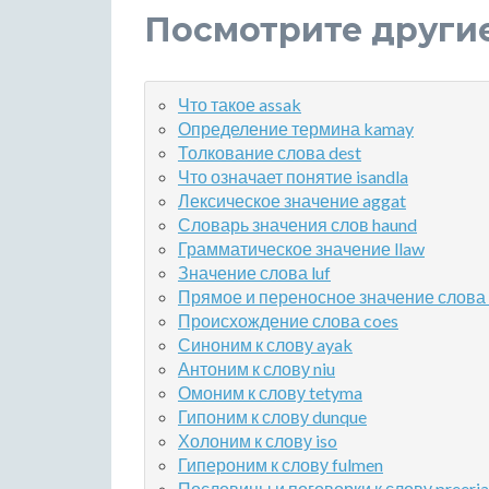
Посмотрите други
Что такое assak
Определение термина kamay
Толкование слова dest
Что означает понятие isandla
Лексическое значение aggat
Словарь значения слов haund
Грамматическое значение llaw
Значение слова luf
Прямое и переносное значение слова 
Происхождение слова coes
Синоним к слову ayak
Антоним к слову niu
Омоним к слову tetyma
Гипоним к слову dunque
Холоним к слову iso
Гипероним к слову fulmen
Пословицы и поговорки к слову preeria