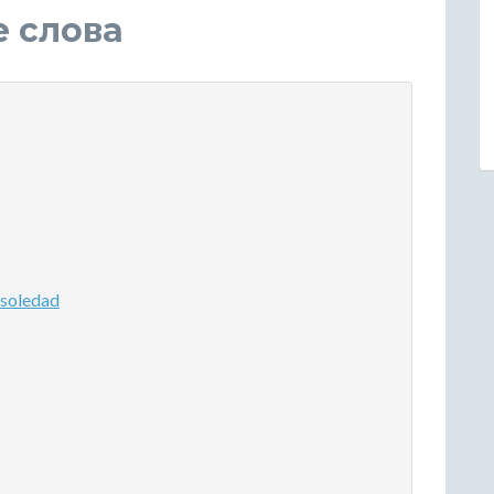
е слова
soledad