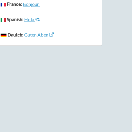
France:
Bonjour
Spanish:
Hola
Dautch:
Guten Aben