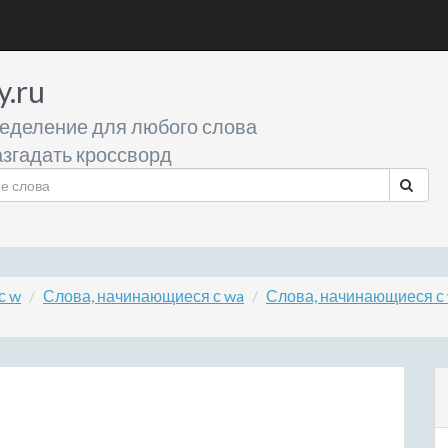
y.ru
еделение для любого слова
згадать кроссворд
с w
Слова, начинающиеся с wa
Слова, начинающиеся с