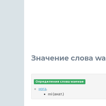
Значение слова w
Определения слова waewae
нога
.
mi (анат.)