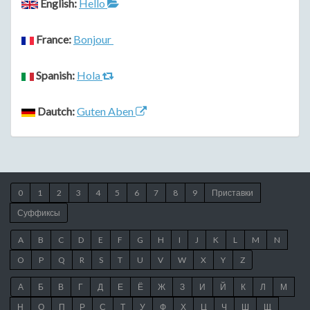
English:
Hello
France:
Bonjour
Spanish:
Hola
Dautch:
Guten Aben
0
1
2
3
4
5
6
7
8
9
Приставки
Суффиксы
A
B
C
D
E
F
G
H
I
J
K
L
M
N
O
P
Q
R
S
T
U
V
W
X
Y
Z
А
Б
В
Г
Д
Е
Ё
Ж
З
И
Й
К
Л
М
Н
О
П
Р
С
Т
У
Ф
Х
Ц
Ч
Ш
Щ