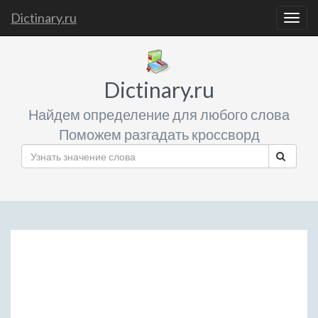
Dictinary.ru
Togg
navig
Dictinary.ru
Найдем определение для любого слова
Поможем разгадать кроссворд