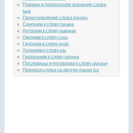
Прямое и переносное значение слова
laue
Происхождение слова loboko
Синоним к слову tanana
Антоним к слову waewae
Омоним к слову coes
Гипоним к слову ayak
Холоним к слову niu
Гипероним к слову tetyma
Пословицы и поговорки к слову dunque
Перевод слова на другие языки iso