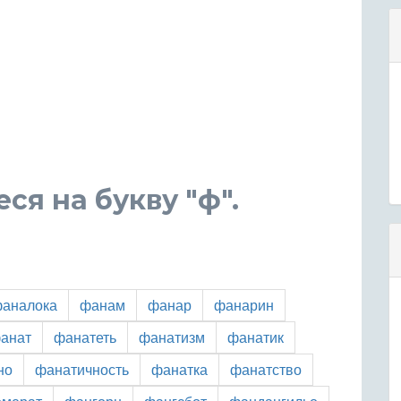
ся на букву "ф".
аналока
фанам
фанар
фанарин
анат
фанатеть
фанатизм
фанатик
но
фанатичность
фанатка
фанатство