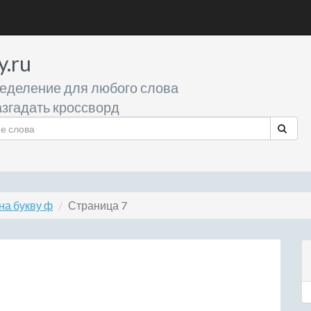
y.ru
еделение для любого слова
згадать кроссворд
на букву ф
Страница 7