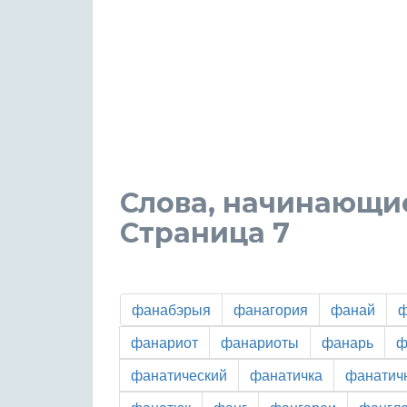
Слова, начинающие
Страница 7
фанабэрыя
фанагория
фанай
ф
фанариот
фанариоты
фанарь
ф
фанатический
фанатичка
фанатич