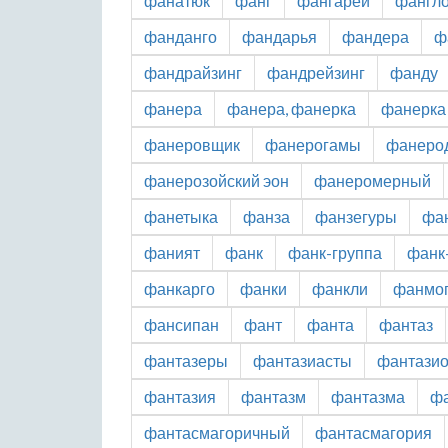
фанатюк
фанг
фангареи
фангл
фанданго
фандарья
фандера
ф
фандрайзинг
фандрейзинг
фанду
фанера
фанера, фанерка
фанерка
фанеровщик
фанерогамы
фанерод
фанерозойский эон
фанеромерный
фанетыка
фанза
фанзегуры
фа
фаният
фанк
фанк-группа
фанк
фанкарго
фанки
фанкли
фанмо
фансипан
фант
фанта
фантаз
фантазеры
фантазиасты
фантази
фантазия
фантазм
фантазма
ф
фантасмагоричный
фантасмагория