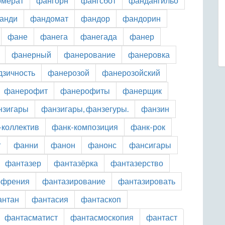
омерат
фангорн
фангсбот
фандангильо
анди
фандомат
фандор
фандорин
фане
фанега
фанегада
фанер
фанерный
фанерование
фанеровка
зичность
фанерозой
фанерозойский
фанерофит
фанерофиты
фанерщик
нзигары
фанзигары, фанзегуры.
фанзин
-коллектив
фанк-композиция
фанк-рок
г
фанни
фанон
фанонс
фансигары
фантазер
фантазёрка
фантазерство
офрения
фантазирование
фантазировать
антан
фантасия
фантаскоп
фантасматист
фантасмоскопия
фантаст