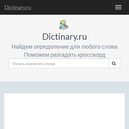
Dictinary.ru
Togg
navig
Dictinary.ru
Найдем определение для любого слова
Поможем разгадать кроссворд