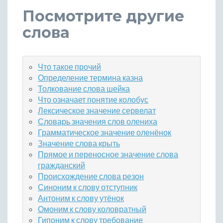
Посмотрите другие
слова
Что такое прочий
Определение термина казна
Толкование слова шейка
Что означает понятие колобус
Лексическое значение сервелат
Словарь значения слов олениха
Грамматическое значение оленёнок
Значение слова крыть
Прямое и переносное значение слова
гражданский
Происхождение слова резон
Синоним к слову отступник
Антоним к слову утёнок
Омоним к слову коловратный
Гипоним к слову требование