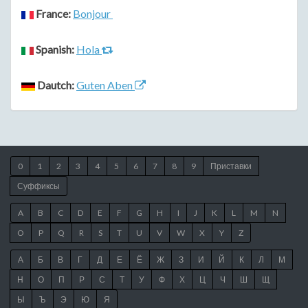
France:
Bonjour
Spanish:
Hola
Dautch:
Guten Aben
0
1
2
3
4
5
6
7
8
9
Приставки
Суффиксы
A
B
C
D
E
F
G
H
I
J
K
L
M
N
O
P
Q
R
S
T
U
V
W
X
Y
Z
А
Б
В
Г
Д
Е
Ё
Ж
З
И
Й
К
Л
М
Н
О
П
Р
С
Т
У
Ф
Х
Ц
Ч
Ш
Щ
Ы
Ъ
Э
Ю
Я