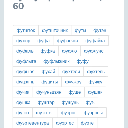
60
футшток
футшточник
футы
футэн
футюр
фуфа
фуфаечка
фуфайка
фуфаль
фуфка
фуфло
фуфлунс
фуфлыга
фуфлыжник
фуфу
фуфыря
фухай
фухтели
фухтель
фуцзянь
фуциты
фучжоу
фучжу
фучик
фучуньцзян
фуше
фушек
фушка
фуштар
фушунь
фуъ
фуэго
фуэнтес
фуэрос
фуэросы
фуэртевентура
фуэртес
фуэте