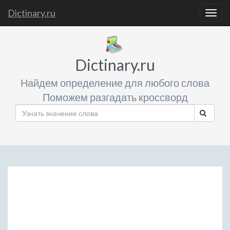
Dictinary.ru
Togg
navig
Dictinary.ru
Найдем определение для любого слова
Поможем разгадать кроссворд