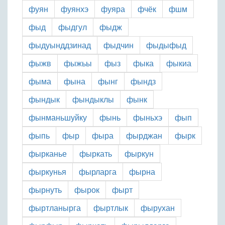
фуян
фуянхэ
фуяра
фчёк
фшм
фыд
фыдгул
фыдж
фыдуынддзинад
фыдчин
фыдыфыд
фыжв
фыжьы
фыз
фыка
фыкиа
фыма
фына
фынг
фындз
фындык
фындыклы
фынк
фынманьшуйку
фынь
фыньхэ
фып
фыпь
фыр
фыра
фырджан
фырк
фырканье
фыркать
фыркун
фыркунья
фырларга
фырна
фырнуть
фырок
фырт
фыртланырга
фыртлык
фырухан