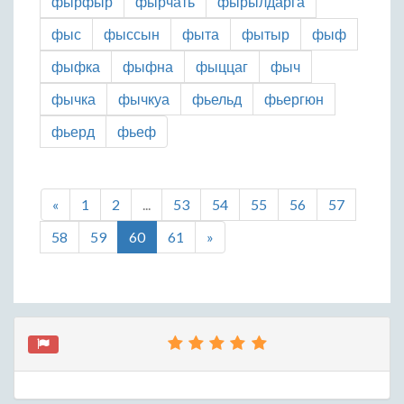
фырфыр
фырчать
фырылдарга
фыс
фыссын
фыта
фытыр
фыф
фыфка
фыфна
фыццаг
фыч
фычка
фычкуа
фьельд
фьергюн
фьерд
фьеф
«
1
2
...
53
54
55
56
57
58
59
60
61
»