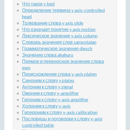
Что такое y bed
Определение термина y axis-controlled
head
Толкование слова y axis slide
Что означает понятие y axis motion
Лексическое значение y axis column
Словарь значения слов samostalan
Грамматическое значение diesch
Значение слова ahahuru
Прямое и переносное значение слова
ewo
Происхождение слова y-axis platen
Синоним к слову y plates
Антоним к слову y signal
Омоним к слову y-amplifier
Гипоним к слову y-axis amplifier
Холоним к слову y-axis
Гипероним к слову y-axis calibration
Пословицы и поговорки к слову y-axis
controlled table