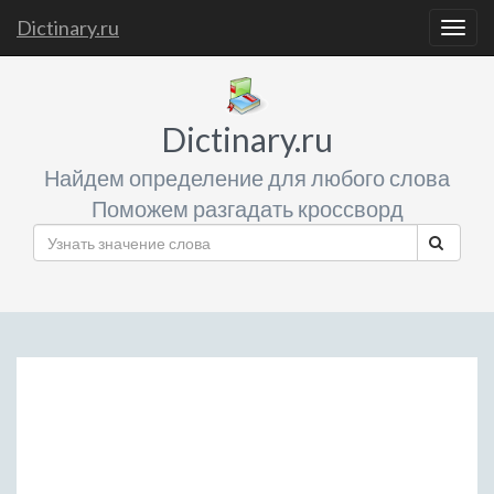
Dictinary.ru
Togg
navig
Dictinary.ru
Найдем определение для любого слова
Поможем разгадать кроссворд