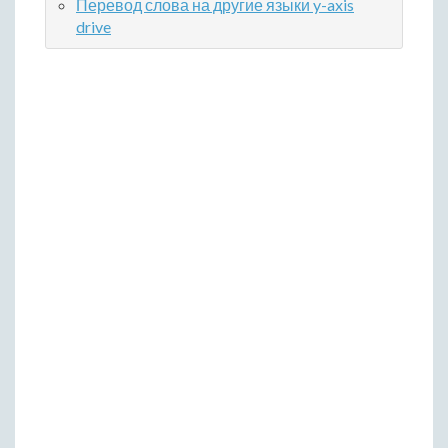
Перевод слова на другие языки y-axis
drive