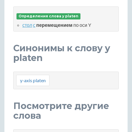
Определения слова y platen
стол
с
перемещением
по оси Y
Синонимы к слову y
platen
y-axis platen
Посмотрите другие
слова