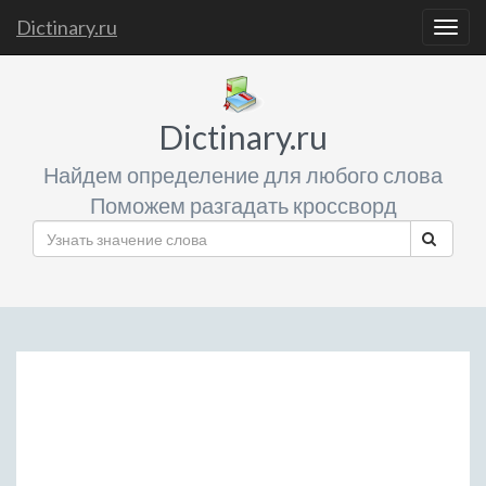
Dictinary.ru
Togg
navig
Dictinary.ru
Найдем определение для любого слова
Поможем разгадать кроссворд