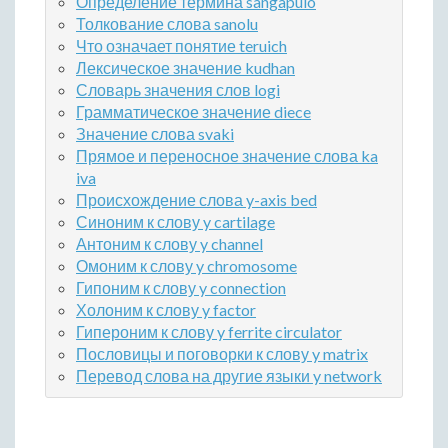
Определение термина sangapulo
Толкование слова sanolu
Что означает понятие teruich
Лексическое значение kudhan
Словарь значения слов logi
Грамматическое значение diece
Значение слова svaki
Прямое и переносное значение слова ka
iva
Происхождение слова y-axis bed
Синоним к слову y cartilage
Антоним к слову y channel
Омоним к слову y chromosome
Гипоним к слову y connection
Холоним к слову y factor
Гипероним к слову y ferrite circulator
Пословицы и поговорки к слову y matrix
Перевод слова на другие языки y network