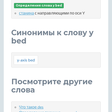
Определения слова y bed
станина
с направляющими по оси Y
Синонимы к слову y
bed
y-axis bed
Посмотрите другие
слова
Что такое des