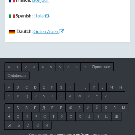
Spanish:
Hola
Dautch:
Guten Aben
0
1
2
3
4
5
6
7
8
9
Приставки
Суффиксы
A
B
C
D
E
F
G
H
I
J
K
L
M
N
O
P
Q
R
S
T
U
V
W
X
Y
Z
А
Б
В
Г
Д
Е
Ё
Ж
З
И
Й
К
Л
М
Н
О
П
Р
С
Т
У
Ф
Х
Ц
Ч
Ш
Щ
Ы
Ъ
Э
Ю
Я
Качественное
создание сайтов
для всех