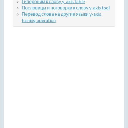
Гипероним к слову y-axis table
Пословицы и поговорки к слову y-axis tool
Перевод слова на другие языки y-axis
turning operation