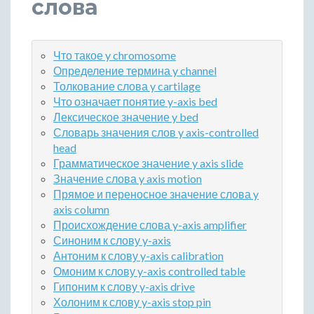
слова
Что такое y chromosome
Определение термина y channel
Толкование слова y cartilage
Что означает понятие y-axis bed
Лексическое значение y bed
Словарь значения слов y axis-controlled
head
Грамматическое значение y axis slide
Значение слова y axis motion
Прямое и переносное значение слова y
axis column
Происхождение слова y-axis amplifier
Синоним к слову y-axis
Антоним к слову y-axis calibration
Омоним к слову y-axis controlled table
Гипоним к слову y-axis drive
Холоним к слову y-axis stop pin