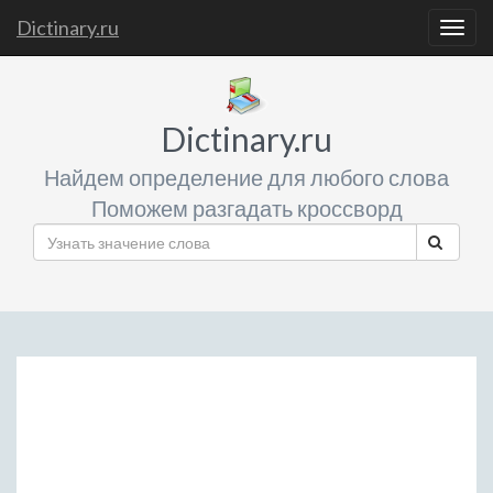
Dictinary.ru
Togg
navig
Dictinary.ru
Найдем определение для любого слова
Поможем разгадать кроссворд