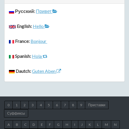
Русский:
Привет
English:
Hello
France:
Bonjour
Spanish:
Hola
Dautch:
Guten Aben
0
1
2
3
4
5
6
7
8
9
Приставки
Суффиксы
A
B
C
D
E
F
G
H
I
J
K
L
M
N