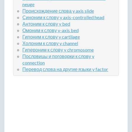
neuge
Происхождение слова y axis slide
Синоним к слову y axis-controlled head
Антоним к слову y bed
Омоним к слову y-axis bed
Гипоним к слову y cartilage
Холоним к слову y channel
Гипероним к слову y chromosome
Пословицы и поговорки к слову y
connection
Перевод слова на другие языки y factor