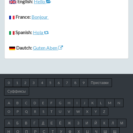
English:
Hello
France:
Bonjour
Spanish:
Hola
Dautch:
Guten Aben
0
1
2
3
4
5
6
7
8
9
Приставки
Суффиксы
A
B
C
D
E
F
G
H
I
J
K
L
M
N
O
P
Q
R
S
T
U
V
W
X
Y
Z
А
Б
В
Г
Д
Е
Ё
Ж
З
И
Й
К
Л
М
Н
О
П
Р
С
Т
У
Ф
Х
Ц
Ч
Ш
Щ