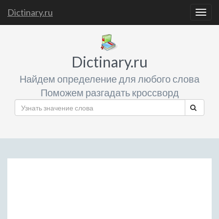
Dictinary.ru
Togg
navig
Dictinary.ru
Найдем определение для любого слова
Поможем разгадать кроссворд