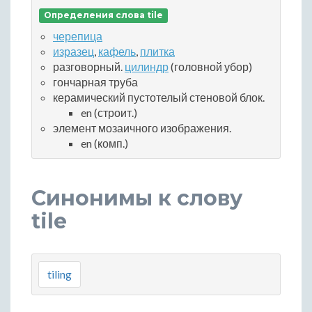
Определения слова tile
черепица
изразец
,
кафель
,
плитка
разговорный.
цилиндр
(головной убор)
гончарная труба
керамический пустотелый стеновой блок.
en (строит.)
элемент мозаичного изображения.
en (комп.)
Синонимы к слову
tile
tiling