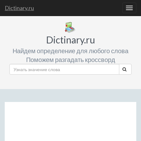
Dictinary.ru
Togg
navig
Dictinary.ru
Найдем определение для любого слова
Поможем разгадать кроссворд