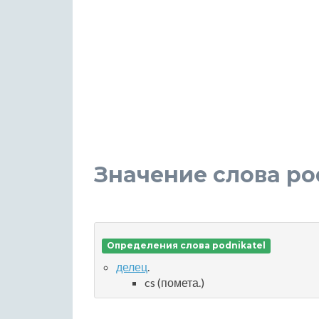
Значение слова po
Определения слова podnikatel
делец
.
cs (помета.)