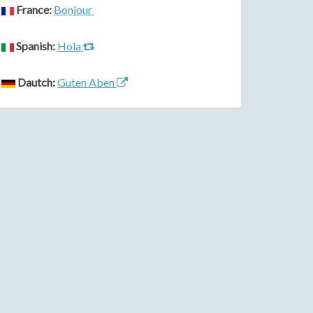
France:
Bonjour
Spanish:
Hola
Dautch:
Guten Aben