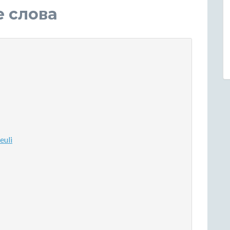
е слова
euli