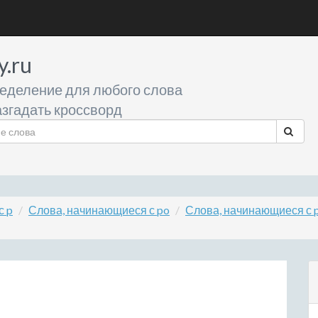
y.ru
еделение для любого слова
згадать кроссворд
с p
Слова, начинающиеся с po
Слова, начинающиеся с 