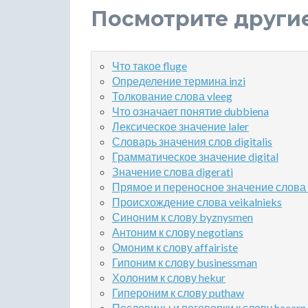
Посмотрите други
Что такое fluge
Определение термина inzi
Толкование слова vleeg
Что означает понятие dubbiena
Лексическое значение laler
Словарь значения слов digitalis
Грамматическое значение digital
Значение слова digerati
Прямое и переносное значение слова 
Происхождение слова veikalnieks
Синоним к слову byznysmen
Антоним к слову negotians
Омоним к слову affairiste
Гипоним к слову businessman
Холоним к слову hekur
Гипероним к слову puthaw
Пословицы и поговорки к слову haearn