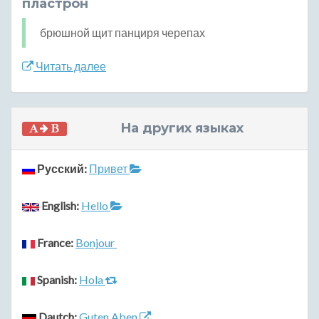
пластрон
брюшной щит панциря черепах
Читать далее
На других языках
Русский:
Привет
English:
Hello
France:
Bonjour
Spanish:
Hola
Dautch:
Guten Aben