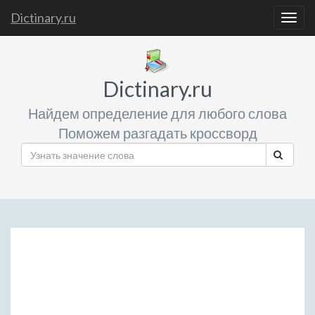
Dictinary.ru
Togg
navig
Dictinary.ru
Найдем определение для любого слова
Поможем разгадать кроссворд