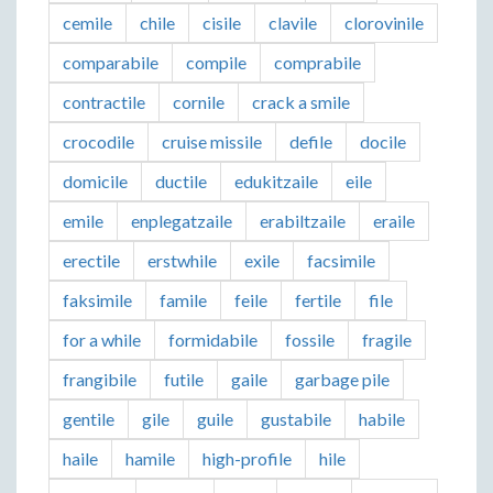
cemile
chile
cisile
clavile
clorovinile
comparabile
compile
comprabile
contractile
cornile
crack a smile
crocodile
cruise missile
defile
docile
domicile
ductile
edukitzaile
eile
emile
enplegatzaile
erabiltzaile
eraile
erectile
erstwhile
exile
facsimile
faksimile
famile
feile
fertile
file
for a while
formidabile
fossile
fragile
frangibile
futile
gaile
garbage pile
gentile
gile
guile
gustabile
habile
haile
hamile
high-profile
hile