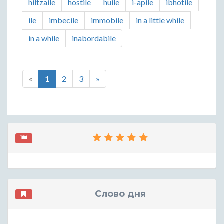
hiltzaile
hostile
huile
i-apile
ibhotile
ile
imbecile
immobile
in a little while
in a while
inabordabile
«
1
2
3
»
Слово дня