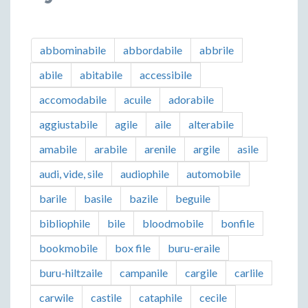
abbominabile
abbordabile
abbrile
abile
abitabile
accessibile
accomodabile
acuile
adorabile
aggiustabile
agile
aile
alterabile
amabile
arabile
arenile
argile
asile
audi, vide, sile
audiophile
automobile
barile
basile
bazile
beguile
bibliophile
bile
bloodmobile
bonfile
bookmobile
box file
buru-eraile
buru-hiltzaile
campanile
cargile
carlile
carwile
castile
cataphile
cecile