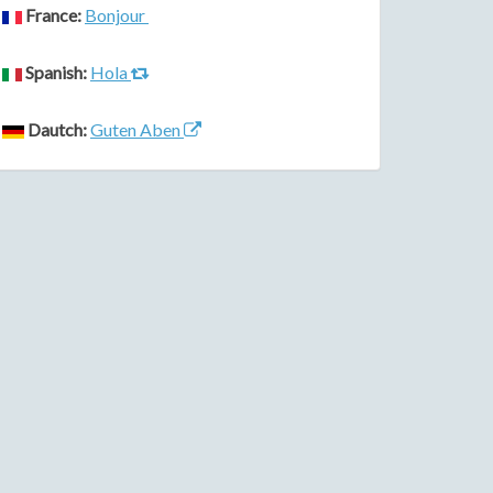
France:
Bonjour
Spanish:
Hola
Dautch:
Guten Aben