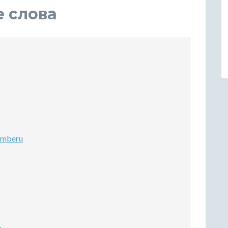
е слова
 mberu
w