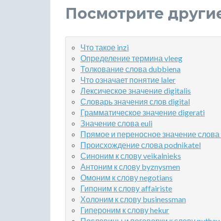
Посмотрите други
Что такое inzi
Определение термина vleeg
Толкование слова dubbiena
Что означает понятие laler
Лексическое значение digitalis
Словарь значения слов digital
Грамматическое значение digerati
Значение слова euli
Прямое и переносное значение слова
Происхождение слова podnikatel
Синоним к слову veikalnieks
Антоним к слову byznysmen
Омоним к слову negotians
Гипоним к слову affairiste
Холоним к слову businessman
Гипероним к слову hekur
Пословицы и поговорки к слову putha