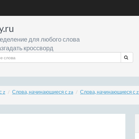
y.ru
еделение для любого слова
згадать кроссворд
с z
Слова, начинающиеся с za
Слова, начинающиеся с z