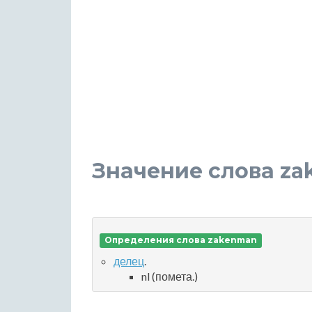
Значение слова z
Определения слова zakenman
делец
.
nl (помета.)