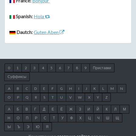
France:
Bonjour
Spanish:
Hola
Dautch:
Guten Aben
0
1
2
3
4
5
6
7
8
9
Приставки
Суффиксы
A
B
C
D
E
F
G
H
I
J
K
L
M
N
O
P
Q
R
S
T
U
V
W
X
Y
Z
А
Б
В
Г
Д
Е
Ё
Ж
З
И
Й
К
Л
М
Н
О
П
Р
С
Т
У
Ф
Х
Ц
Ч
Ш
Щ
Ы
Ъ
Э
Ю
Я