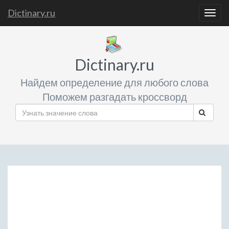
Dictinary.ru
Togg
navig
Dictinary.ru
Найдем определение для любого слова
Поможем разгадать кроссворд