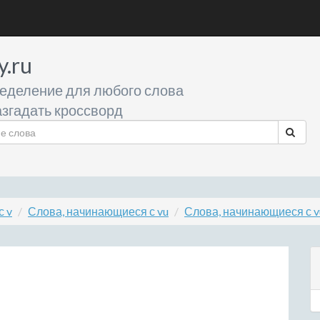
y.ru
еделение для любого слова
згадать кроссворд
с v
Слова, начинающиеся с vu
Слова, начинающиеся с v