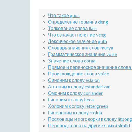
Что такое guos
Определение термина deng
Толкование слова llais
Что означает понятие veng
Лексическое значение guth
Словарь значения слов murya
Грамматическое значение voise
Значение слова coraa
Прямое и переносное значение слова
Происхождение слова voice
Синоним к слову eslalon
Антоним к слову estandarizar
Омоним к слову coriander
Гипоним к слову heca
Холоним к слову lettergreep
Гипероним к слову rrokja
Пословицы и поговорки к слову litpong
Перевод слова на другие языки simiki