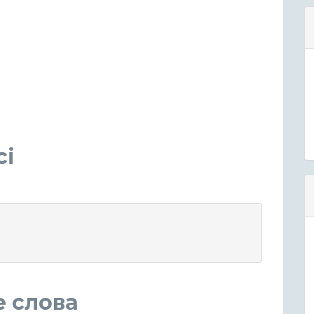
ci
е слова