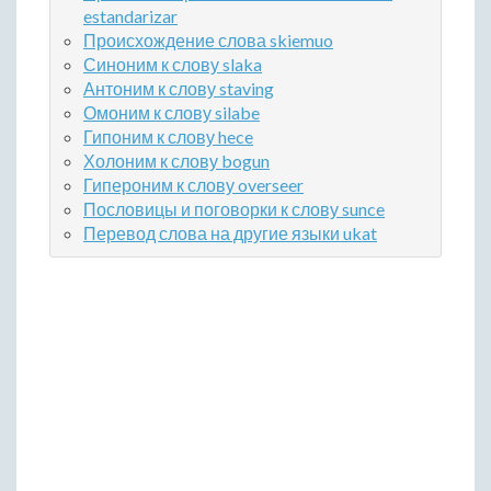
estandarizar
Происхождение слова skiemuo
Синоним к слову slaka
Антоним к слову staving
Омоним к слову silabe
Гипоним к слову hece
Холоним к слову bogun
Гипероним к слову overseer
Пословицы и поговорки к слову sunce
Перевод слова на другие языки ukat