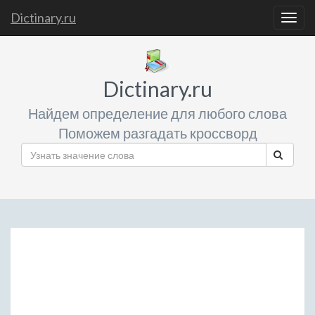
Dictinary.ru
Togg
navig
Dictinary.ru
Найдем определение для любого слова
Поможем разгадать кроссворд