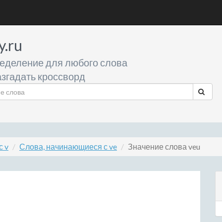
y.ru
еделение для любого слова
згадать кроссворд
с v
Слова, начинающиеся с ve
Значение слова veu