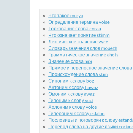
Что такое murya
Определение термина voise
Толкование слова coraa
Что означает понятие stimm
Лексическое значение vyce
Словарь значения слов mouezh
Грамматическое значение ahots
Значение слова nipi
Прямое и переносное значение слова
Происхождение слова stim
Синоним к слову boz
Антоним к слову hawaz
Омоним к слову awaz
Гипоним к слову vuci
Холоним к слову voice
Гипероним к слову eslalon
Пословицы и поговорки к слову estanda
Перевод слова на другие языки corian