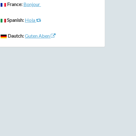
France:
Bonjour
Spanish:
Hola
Dautch:
Guten Aben