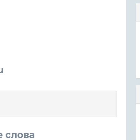
u
е слова