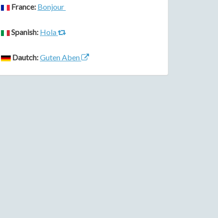
France:
Bonjour
Spanish:
Hola
Dautch:
Guten Aben