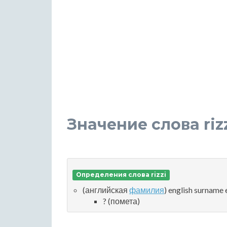
Значение слова riz
Определения слова rizzi
(английская
фамилия
) english surname
? (помета)