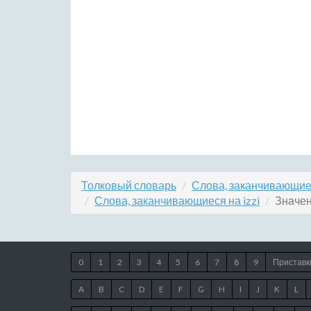
Толковый словарь
Слова, заканчивающиес
Слова, заканчивающиеся на izzi
Значен
0
1
2
3
4
5
6
7
8
9
Приставк
A
B
C
D
E
F
G
H
I
J
K
L