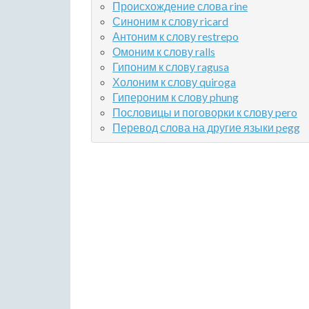
Происхождение слова rine
Синоним к слову ricard
Антоним к слову restrepo
Омоним к слову ralls
Гипоним к слову ragusa
Холоним к слову quiroga
Гипероним к слову phung
Пословицы и поговорки к слову pero
Перевод слова на другие языки pegg