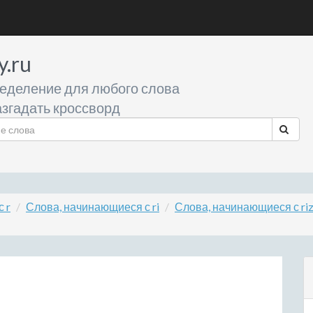
y.ru
еделение для любого слова
згадать кроссворд
 r
Слова, начинающиеся с ri
Слова, начинающиеся с ri