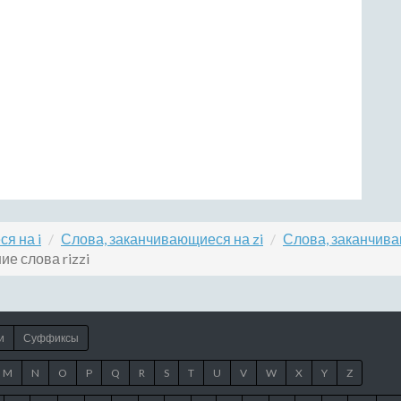
я на i
Слова, заканчивающиеся на zi
Слова, заканчива
ие слова rizzi
и
Суффиксы
M
N
O
P
Q
R
S
T
U
V
W
X
Y
Z