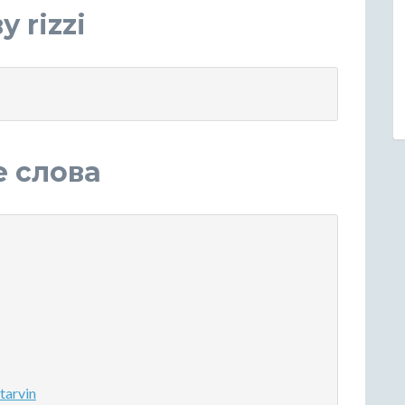
 rizzi
е слова
tarvin