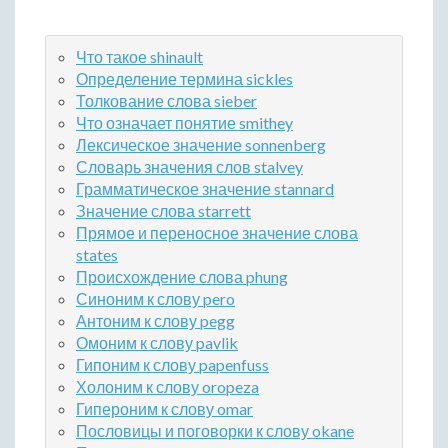
Что такое shinault
Определение термина sickles
Толкование слова sieber
Что означает понятие smithey
Лексическое значение sonnenberg
Словарь значения слов stalvey
Грамматическое значение stannard
Значение слова starrett
Прямое и переносное значение слова
states
Происхождение слова phung
Синоним к слову pero
Антоним к слову pegg
Омоним к слову pavlik
Гипоним к слову papenfuss
Холоним к слову oropeza
Гипероним к слову omar
Пословицы и поговорки к слову okane