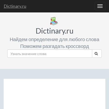
Dictinary.ru
Togg
navig
Dictinary.ru
Найдем определение для любого слова
Поможем разгадать кроссворд