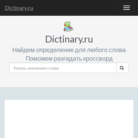
Dictinary.ru
Togg
navig
Dictinary.ru
Найдем определение для любого слова
Поможем разгадать кроссворд