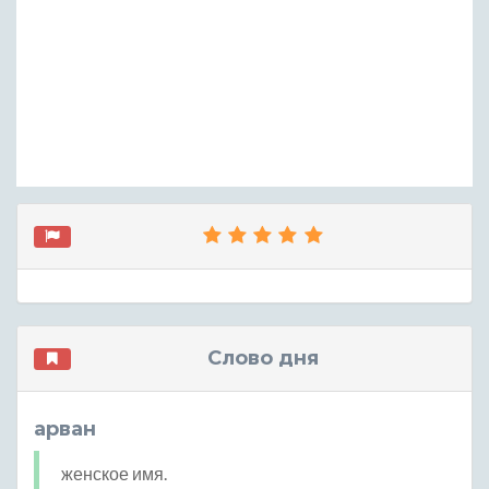
Слово дня
арван
женское имя.