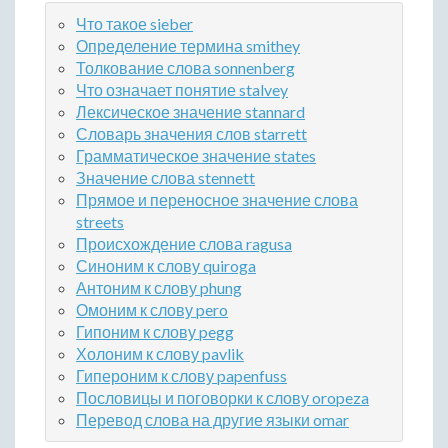
Что такое sieber
Определение термина smithey
Толкование слова sonnenberg
Что означает понятие stalvey
Лексическое значение stannard
Словарь значения слов starrett
Грамматическое значение states
Значение слова stennett
Прямое и переносное значение слова
streets
Происхождение слова ragusa
Синоним к слову quiroga
Антоним к слову phung
Омоним к слову pero
Гипоним к слову pegg
Холоним к слову pavlik
Гипероним к слову papenfuss
Пословицы и поговорки к слову oropeza
Перевод слова на другие языки omar