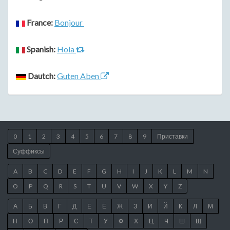
France:
Bonjour
Spanish:
Hola
Dautch:
Guten Aben
0
1
2
3
4
5
6
7
8
9
Приставки
Суффиксы
A
B
C
D
E
F
G
H
I
J
K
L
M
N
O
P
Q
R
S
T
U
V
W
X
Y
Z
А
Б
В
Г
Д
Е
Ё
Ж
З
И
Й
К
Л
М
Н
О
П
Р
С
Т
У
Ф
Х
Ц
Ч
Ш
Щ