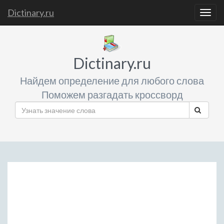
Dictinary.ru
Togg
navig
Dictinary.ru
Найдем определение для любого слова
Поможем разгадать кроссворд