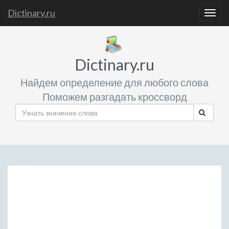
Dictinary.ru
Togg
navig
Dictinary.ru
Найдем определение для любого слова
Поможем разгадать кроссворд