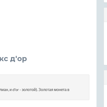
кс д'ор
иан, и d'or - золотой). Золотая монета в