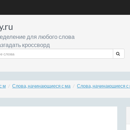
y.ru
еделение для любого слова
згадать кроссворд
с м
Слова, начинающиеся с ма
Слова, начинающиеся с