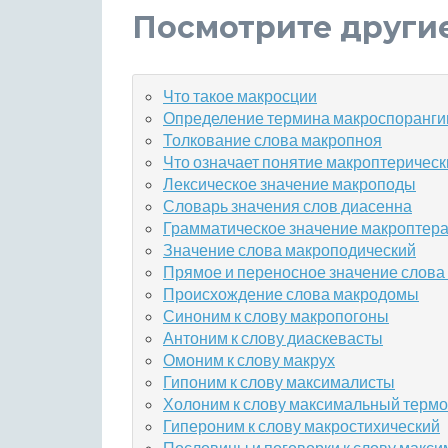
Посмотрите други
Что такое макросции
Определение термина макроспоранги
Толкование слова макропноя
Что означает понятие макроптерическ
Лексическое значение макроподы
Словарь значения слов диасенна
Грамматическое значение макроптер
Значение слова макроподический
Прямое и переносное значение слова
Происхождение слова макродомы
Синоним к слову макропогоны
Антоним к слову диаскевасты
Омоним к слову макрух
Гипоним к слову максималисты
Холоним к слову максимальный терм
Гипероним к слову макростихический
Пословицы и поговорки к слову макс