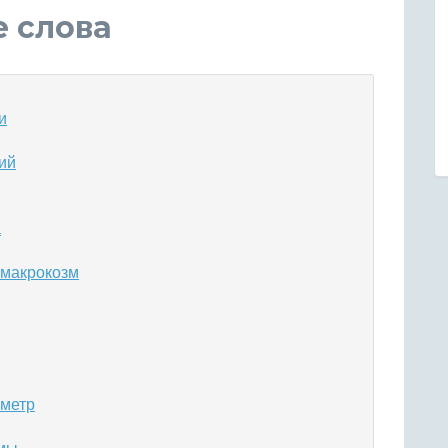
е слова
и
ий
а
 макрокозм
ометр
имы