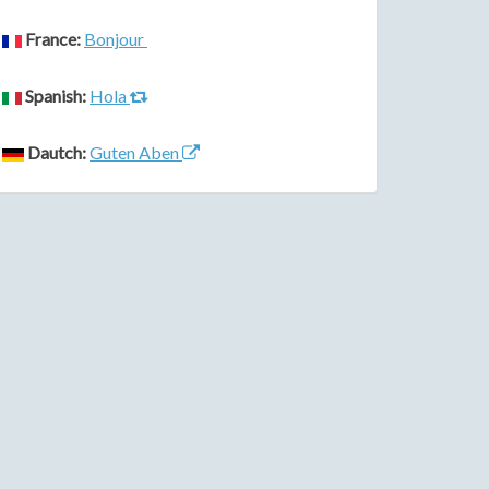
France:
Bonjour
Spanish:
Hola
Dautch:
Guten Aben