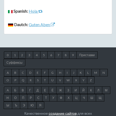
Spanish:
Hola
Dautch:
Guten Aben
0
1
2
3
4
5
6
7
8
9
Приставки
Суффиксы
A
B
C
D
E
F
G
H
I
J
K
L
M
N
O
P
Q
R
S
T
U
V
W
X
Y
Z
А
Б
В
Г
Д
Е
Ё
Ж
З
И
Й
К
Л
М
Н
О
П
Р
С
Т
У
Ф
Х
Ц
Ч
Ш
Щ
Ы
Ъ
Э
Ю
Я
Качественное
создание сайтов
для всех