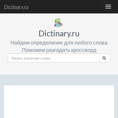
Dictinary.ru
Togg
navig
Dictinary.ru
Найдем определение для любого слова
Поможем разгадать кроссворд