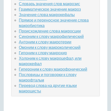
Словарь значения слов макрозис
Грамматическое значение макроз
Значение слова макрокефалы
Прямое и переносное значение слова
макробиотика
Происхождение слова макросции
Синоним к слову макрофилический
Антоним к слову макротерии
Омоним к слову макроколический
Гипоним к слову макрохир
Холоним к слову макроцефал, или
макрокефал
Гипероним к слову макрофонический
Пословицы и поговорки к слову
макрофтальм
Перевод слова на другие языки
макроцисты