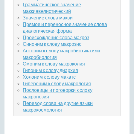
Грамматическое значение
маккиавелистический
Значение слова макви
Прямое и переносное значение слова
диалогическая форма
Происхождение слова макроз
Синоним к слову макрозис
Антоним к слову макробиотика или
макробиология
Омоним к слову макроколия
Гипоним к слову диархия
Холоним к слову макатс
Гипероним к слову макрология
Пословицы и поговорки к слову
макронозия
Перевод слова на другие языки
макрокосмология