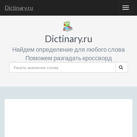
Dictinary.ru
Togg
navig
Dictinary.ru
Найдем определение для любого слова
Поможем разгадать кроссворд