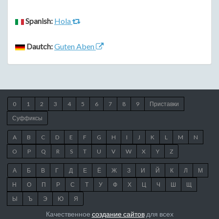
Spanish:
Hola
Dautch:
Guten Aben
0
1
2
3
4
5
6
7
8
9
Приставки
Суффиксы
A
B
C
D
E
F
G
H
I
J
K
L
M
N
O
P
Q
R
S
T
U
V
W
X
Y
Z
А
Б
В
Г
Д
Е
Ё
Ж
З
И
Й
К
Л
М
Н
О
П
Р
С
Т
У
Ф
Х
Ц
Ч
Ш
Щ
Ы
Ъ
Э
Ю
Я
Качественное
создание сайтов
для всех