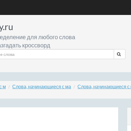
y.ru
еделение для любого слова
згадать кроссворд
с м
Слова, начинающиеся с ма
Слова, начинающиеся с