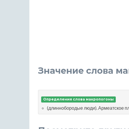
Значение слова м
Определения слова макропогоны
(длиннобородые люди). Армеатское пл