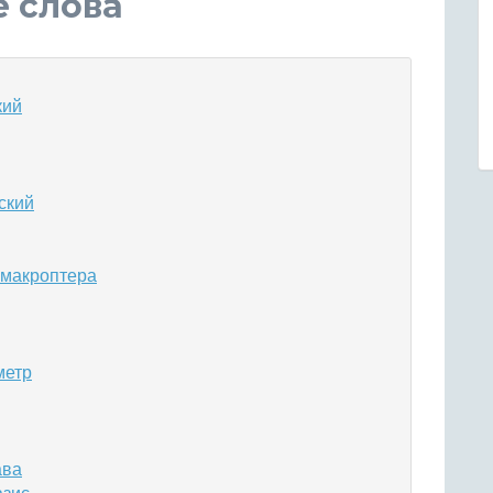
е слова
кий
ский
 макроптера
метр
ава
азис