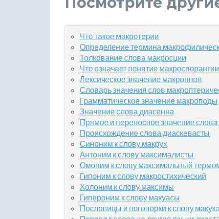
Посмотрите други
Что такое макротерии
Определение термина макрофиличес
Толкование слова макросции
Что означает понятие макроспорангии
Лексическое значение макропноя
Словарь значения слов макроптериче
Грамматическое значение макроподы
Значение слова диасенна
Прямое и переносное значение слова
Происхождение слова диаскевасты
Синоним к слову макрух
Антоним к слову максималисты
Омоним к слову максимальный термо
Гипоним к слову макростихический
Холоним к слову максимы
Гипероним к слову макуасы
Пословицы и поговорки к слову макук
Перевод слова на другие языки диаст