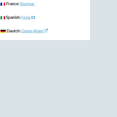
France:
Bonjour
Spanish:
Hola
Dautch:
Guten Aben