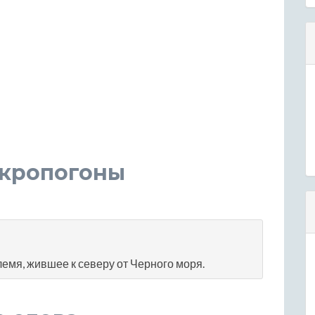
акропогоны
емя, жившее к северу от Черного моря.