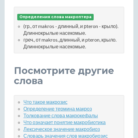
Определения слова макроптера
(гр., от makros - длинный, и рteron - крыло).
Длиннокрылые насекомые.
греч., от makros, длинный, и pteron, крыло.
Длиннокрылые насекомые.
Посмотрите другие
слова
Что такое макрозис
Определение термина макроз
Толкование слова макрокефалы
Что означает понятие макробиотика
Лексическое значение макробиоз
Словарь значения слов макробиозис