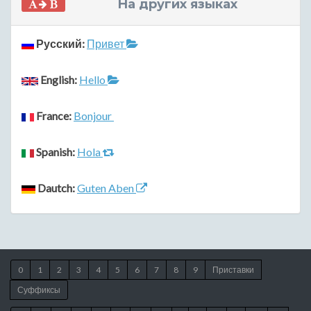
На других языках
Русский:
Привет
English:
Hello
France:
Bonjour
Spanish:
Hola
Dautch:
Guten Aben
0
1
2
3
4
5
6
7
8
9
Приставки
Суффиксы