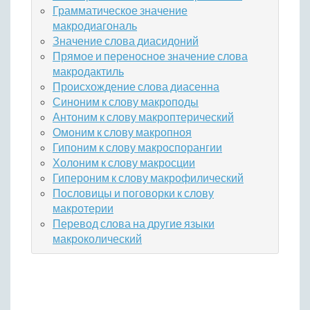
Грамматическое значение
макродиагональ
Значение слова диасидоний
Прямое и переносное значение слова
макродактиль
Происхождение слова диасенна
Синоним к слову макроподы
Антоним к слову макроптерический
Омоним к слову макропноя
Гипоним к слову макроспорангии
Холоним к слову макросции
Гипероним к слову макрофилический
Пословицы и поговорки к слову
макротерии
Перевод слова на другие языки
макроколический