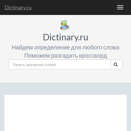
Dictinary.ru
Togg
navig
Dictinary.ru
Найдем определение для любого слова
Поможем разгадать кроссворд