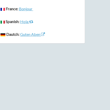
France:
Bonjour
Spanish:
Hola
Dautch:
Guten Aben