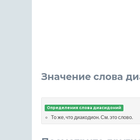
Значение слова д
Определения слова диасидоний
То же, что диакодион. См. это слово.