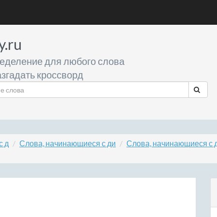
y.ru
еделение для любого слова
згадать кроссворд
с д
Слова, начинающиеся с ди
Слова, начинающиеся с 