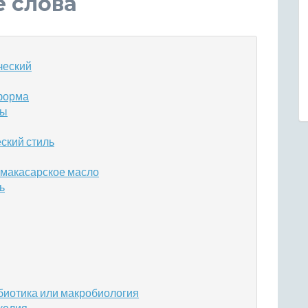
е слова
ческий
 форма
ры
ский стиль
 макасарское масло
ь
биотика или макробиология
колия