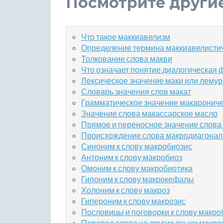
Посмотрите други
Что такое маккиавелизм
Определение термина маккиавелисти
Толкование слова макви
Что означает понятие диалогическая
Лексическое значение маки или лему
Словарь значения слов макат
Грамматическое значение макарониче
Значение слова макассарское масло
Прямое и переносное значение слова
Происхождение слова макродиагонал
Синоним к слову макробиозис
Антоним к слову макробиоз
Омоним к слову макробиотика
Гипоним к слову макрокефалы
Холоним к слову макроз
Гипероним к слову макрозис
Пословицы и поговорки к слову макро
Перевод слова на другие языки макро